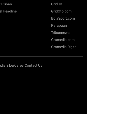
 Pilihan
Grid.ID
el Headline
GridOto.com
BolaSport.com
Parapuan
Tribunnews
Gramedia.com
Gramedia Digital
ia Siber
Career
Contact Us