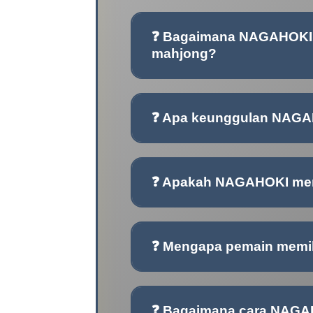
❓ Bagaimana NAGAHOKI me
mahjong?
❓ Apa keunggulan NAGAHO
❓ Apakah NAGAHOKI meny
❓ Mengapa pemain memil
❓ Bagaimana cara NAGAHO