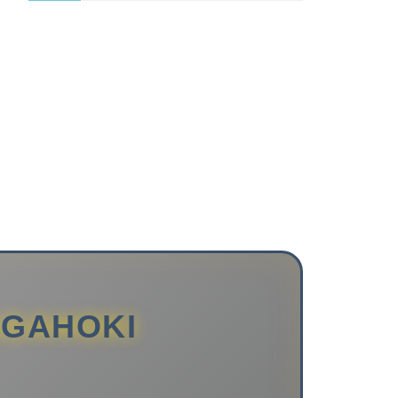
NAGAHOKI