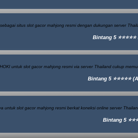
sebagai situs slot gacor mahjong resmi dengan dukungan server Thail
Bintang 5 ⭐⭐⭐⭐⭐ (
KI untuk slot gacor mahjong resmi via server Thailand cukup memua
Bintang 5 ⭐⭐⭐⭐⭐ (Ak
 untuk slot gacor mahjong resmi berkat koneksi online server Thailan
Bintang 5 ⭐⭐