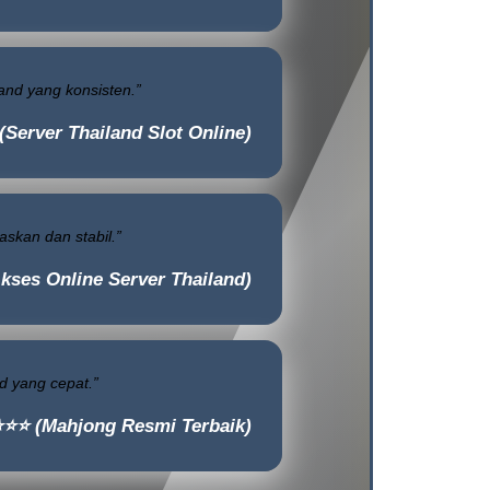
and yang konsisten.”
Server Thailand Slot Online)
skan dan stabil.”
ses Online Server Thailand)
d yang cepat.”
⭐⭐⭐ (Mahjong Resmi Terbaik)