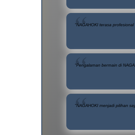
“NAGAHOKI terasa profesional 
“Pengalaman bermain di NAGAHO
“NAGAHOKI menjadi pilihan saya