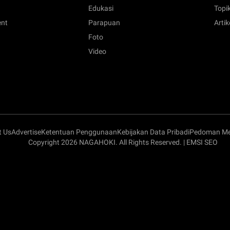
Edukasi
Topik
ent
Parapuan
Artik
Foto
Video
t Us
Advertise
Ketentuan Penggunaan
Kebijakan Data Pribadi
Pedoman Med
Copyright 2026 NAGAHOKI. All Rights Reserved. | EMSI SEO