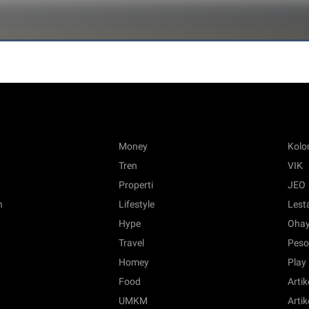
Money
Kol
Tren
VIK
Properti
JEO
n
Lifestyle
Lest
Hype
Ohay
Travel
Peso
Homey
Play
Food
Artik
UMKM
Artik