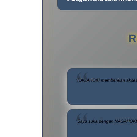
R
“NAGAHOKI memberikan akses y
“Saya suka dengan NAGAHOKI ka