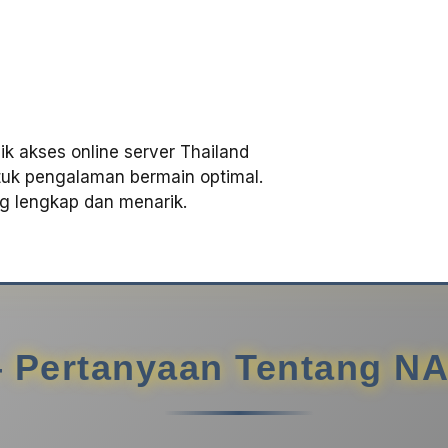
ik akses online server Thailand
uk pengalaman bermain optimal.
 lengkap dan menarik.
 Pertanyaan Tentang 